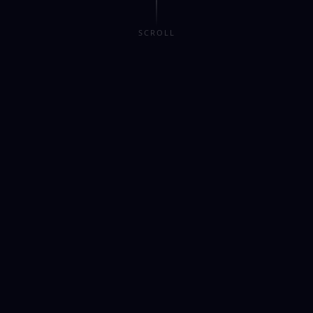
SCROLL
3
100%
核心产品
用户至上
全国
7×24
服务覆盖范围
持续产品迭代